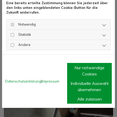
Eine bereits erteilte Zustimmung können Sie jederzeit über
Ausschlaggebender Faktor ist natürlich der
den links unten eingeblendeten Cookie-Button für die
individuelle Aufwand.
Zukunft widerrufen.
Notwendig
Statistik
Andere
Nur notwendige
Cookies
Datenschutzerklärung
|
Impressum
Individuelle Auswahl
übernehmen
Alle zulassen