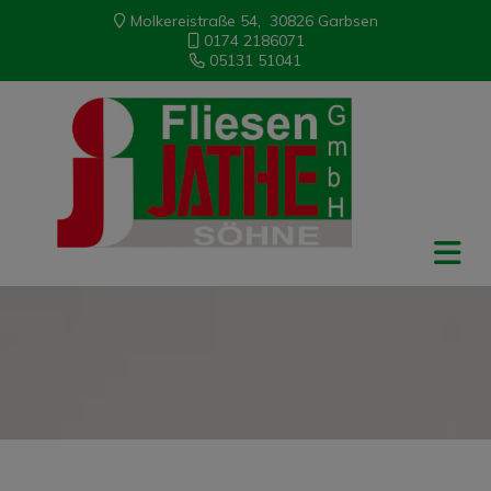
Molkereistraße 54, 30826 Garbsen
0174 2186071
05131 51041