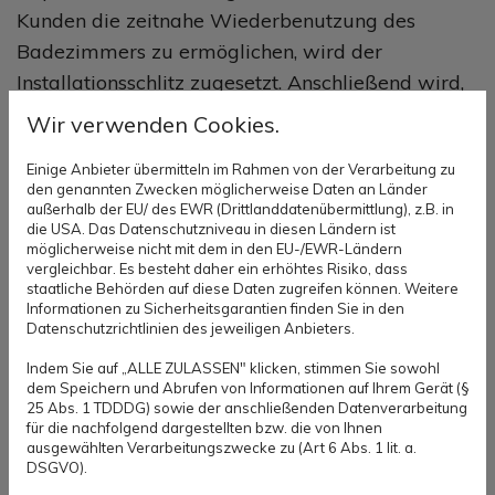
Kunden die zeitnahe Wiederbenutzung des
Badezimmers zu ermöglichen, wird der
Installationsschlitz zugesetzt. Anschließend wird,
im Falle einer Beschädigung, die
Wir verwenden Cookies.
Abdichtungsebene verschlossen. Leider kommt es
Einige Anbieter übermitteln im Rahmen von der Verarbeitung zu
häufig vor das gar keine Abdichtung bei der
den genannten Zwecken möglicherweise Daten an Länder
letzten Sanierung erfolgte. In diesem Fall würden
außerhalb der EU/ des EWR (Drittlanddatenübermittlung), z.B. in
die USA. Das Datenschutzniveau in diesen Ländern ist
wir dies dem Kunden mitteilen und eine
möglicherweise nicht mit dem in den EU-/EWR-Ländern
fachgerechte Abdichtung vornehmen. Nun
vergleichbar. Es besteht daher ein erhöhtes Risiko, dass
staatliche Behörden auf diese Daten zugreifen können. Weitere
werden die Fliesen aus Reservebeständen des
Informationen zu Sicherheitsgarantien finden Sie in den
Kunden oder von uns nach Absprache mit dem
Datenschutzrichtlinien des jeweiligen Anbieters.
Kunden, Fliesen aus dem Restehandel, besorgt
Indem Sie auf „ALLE ZULASSEN" klicken, stimmen Sie sowohl
dem Speichern und Abrufen von Informationen auf Ihrem Gerät (§
und je nach Bedarf mit schnell abbindenden
25 Abs. 1 TDDDG) sowie der anschließenden Datenverarbeitung
Fliesenklebern verlegt und direkt im Anschluss
für die nachfolgend dargestellten bzw. die von Ihnen
ausgewählten Verarbeitungszwecke zu (Art 6 Abs. 1 lit. a.
verfugt. Erfahrungsgemäß dauert eine Reparatur
DSGVO).
zwischen zwei und fünf Werktagen.